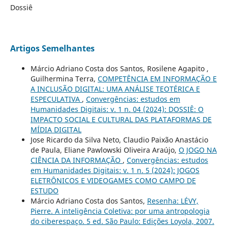
Dossiê
Artigos Semelhantes
Márcio Adriano Costa dos Santos, Rosilene Agapito ,
Guilhermina Terra,
COMPETÊNCIA EM INFORMAÇÃO E
A INCLUSÃO DIGITAL: UMA ANÁLISE TEOTÉRICA E
ESPECULATIVA
,
Convergências: estudos em
Humanidades Digitais: v. 1 n. 04 (2024): DOSSIÊ: O
IMPACTO SOCIAL E CULTURAL DAS PLATAFORMAS DE
MÍDIA DIGITAL
Jose Ricardo da Silva Neto, Claudio Paixão Anastácio
de Paula, Eliane Pawlowski Oliveira Araújo,
O JOGO NA
CIÊNCIA DA INFORMAÇÃO
,
Convergências: estudos
em Humanidades Digitais: v. 1 n. 5 (2024): JOGOS
ELETRÔNICOS E VIDEOGAMES COMO CAMPO DE
ESTUDO
Márcio Adriano Costa dos Santos,
Resenha: LÉVY,
Pierre. A inteligência Coletiva: por uma antropologia
do ciberespaço. 5 ed. São Paulo: Edições Loyola, 2007.