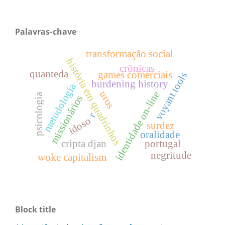
Palavras-chave
transformação social
história em quadrinhos
crônicas
quanteda
games comerciais
voyant tools
burdening history
metodologia
uros
identidade on-line
psicologia
missionários
r
idoso
surdez
oralidade
cripta djan
portugal
negritude
woke capitalism
Block title