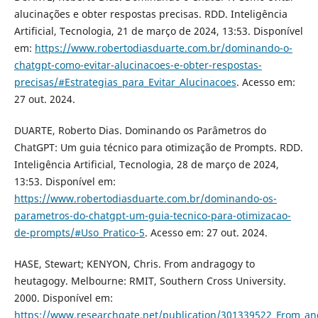
alucinações e obter respostas precisas. RDD. Inteligência
Artificial, Tecnologia, 21 de março de 2024, 13:53. Disponível
em:
https://www.robertodiasduarte.com.br/dominando-o-
chatgpt-como-evitar-alucinacoes-e-obter-respostas-
precisas/#Estrategias_para_Evitar_Alucinacoes
. Acesso em:
27 out. 2024.
DUARTE, Roberto Dias. Dominando os Parâmetros do
ChatGPT: Um guia técnico para otimização de Prompts. RDD.
Inteligência Artificial, Tecnologia, 28 de março de 2024,
13:53. Disponível em:
https://www.robertodiasduarte.com.br/dominando-os-
parametros-do-chatgpt-um-guia-tecnico-para-otimizacao-
de-prompts/#Uso_Pratico-5
. Acesso em: 27 out. 2024.
HASE, Stewart; KENYON, Chris. From andragogy to
heutagogy. Melbourne: RMIT, Southern Cross University.
2000. Disponível em:
https://www.researchgate.net/publication/301339522_From_a