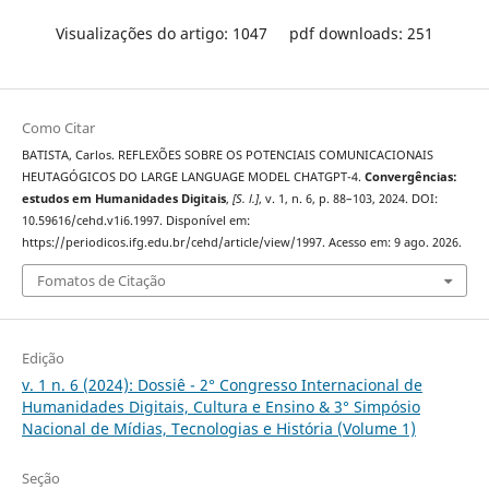
Visualizações do artigo: 1047
pdf downloads: 251
Como Citar
BATISTA, Carlos. REFLEXÕES SOBRE OS POTENCIAIS COMUNICACIONAIS
HEUTAGÓGICOS DO LARGE LANGUAGE MODEL CHATGPT-4.
Convergências:
estudos em Humanidades Digitais
,
[S. l.]
, v. 1, n. 6, p. 88–103, 2024. DOI:
10.59616/cehd.v1i6.1997. Disponível em:
https://periodicos.ifg.edu.br/cehd/article/view/1997. Acesso em: 9 ago. 2026.
Fomatos de Citação
Edição
v. 1 n. 6 (2024): Dossiê - 2° Congresso Internacional de
Humanidades Digitais, Cultura e Ensino & 3° Simpósio
Nacional de Mídias, Tecnologias e História (Volume 1)
Seção