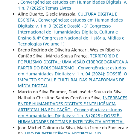
,
Convergências: estudos em Humanidades Digitais: v.
1 n. 7 (2025): Temas Livres
Aline Duarte, Gisele Massola,
CULTURA DIGITAL E
ESCRITA
,
Convergências: estudos em Humanidades
Digitais: v. 1 n. 9 (2025): Dossiê - 3º Congresso
Internacional de Humanidades Digitais, Cultura e
Ensino & 4º Congresso Nacional de História, Mídias e
Tecnologias (Volume 1)
Breno Rodrigo de Oliveira Alencar , Wesley Ribeiro
Cantão Silva , Márcia Sousa França,
TERRITÓRIO E
POPULISMO DIGITAL: UMA VISÃO CIBERGEOGRÁFICA A
PARTIR DO BOLSONARISMO
,
Convergências: estudos
em Humanidades Digitais: v. 1 n. 04 (2024): DOSSIÊ: O
IMPACTO SOCIAL E CULTURAL DAS PLATAFORMAS DE
MÍDIA DIGITAL
Márcio da Silva Finamor, Davi José de Souza da Silva,
Nathalia Christine Santos Corrêa da Silva,
INTERFACES
ENTRE HUMANIDADES DIGITAIS E INTELIGÊNCIA
ARTIFICIAL NA EDUCAÇÃO
,
Convergências: estudos
em Humanidades Digitais: v. 1 n. 8 (2025): DOSSIÊ -
HUMANIDADES DIGITAIS E INTELIGÊNCIA ARTIFICIAL
Jean Michel Galindo da Silva, Maria Irene da Fonseca e
Sá,
USO DE INTELIGÊNCIA ARTIFICIAL NO