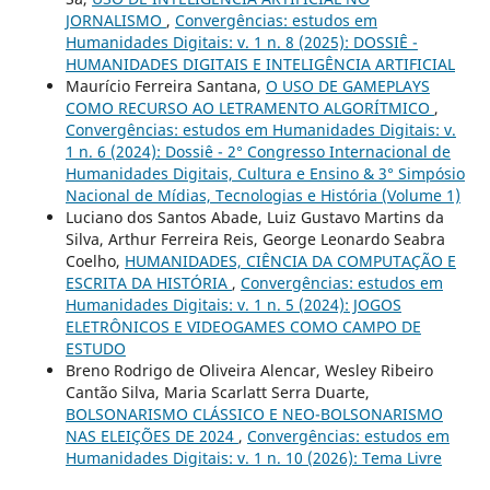
JORNALISMO
,
Convergências: estudos em
Humanidades Digitais: v. 1 n. 8 (2025): DOSSIÊ -
HUMANIDADES DIGITAIS E INTELIGÊNCIA ARTIFICIAL
Maurício Ferreira Santana,
O USO DE GAMEPLAYS
COMO RECURSO AO LETRAMENTO ALGORÍTMICO
,
Convergências: estudos em Humanidades Digitais: v.
1 n. 6 (2024): Dossiê - 2° Congresso Internacional de
Humanidades Digitais, Cultura e Ensino & 3° Simpósio
Nacional de Mídias, Tecnologias e História (Volume 1)
Luciano dos Santos Abade, Luiz Gustavo Martins da
Silva, Arthur Ferreira Reis, George Leonardo Seabra
Coelho,
HUMANIDADES, CIÊNCIA DA COMPUTAÇÃO E
ESCRITA DA HISTÓRIA
,
Convergências: estudos em
Humanidades Digitais: v. 1 n. 5 (2024): JOGOS
ELETRÔNICOS E VIDEOGAMES COMO CAMPO DE
ESTUDO
Breno Rodrigo de Oliveira Alencar, Wesley Ribeiro
Cantão Silva, Maria Scarlatt Serra Duarte,
BOLSONARISMO CLÁSSICO E NEO-BOLSONARISMO
NAS ELEIÇÕES DE 2024
,
Convergências: estudos em
Humanidades Digitais: v. 1 n. 10 (2026): Tema Livre