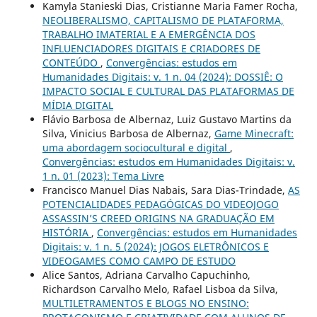
Kamyla Stanieski Dias, Cristianne Maria Famer Rocha,
NEOLIBERALISMO, CAPITALISMO DE PLATAFORMA,
TRABALHO IMATERIAL E A EMERGÊNCIA DOS
INFLUENCIADORES DIGITAIS E CRIADORES DE
CONTEÚDO
,
Convergências: estudos em
Humanidades Digitais: v. 1 n. 04 (2024): DOSSIÊ: O
IMPACTO SOCIAL E CULTURAL DAS PLATAFORMAS DE
MÍDIA DIGITAL
Flávio Barbosa de Albernaz, Luiz Gustavo Martins da
Silva, Vinicius Barbosa de Albernaz,
Game Minecraft:
uma abordagem sociocultural e digital
,
Convergências: estudos em Humanidades Digitais: v.
1 n. 01 (2023): Tema Livre
Francisco Manuel Dias Nabais, Sara Dias-Trindade,
AS
POTENCIALIDADES PEDAGÓGICAS DO VIDEOJOGO
ASSASSIN’S CREED ORIGINS NA GRADUAÇÃO EM
HISTÓRIA
,
Convergências: estudos em Humanidades
Digitais: v. 1 n. 5 (2024): JOGOS ELETRÔNICOS E
VIDEOGAMES COMO CAMPO DE ESTUDO
Alice Santos, Adriana Carvalho Capuchinho,
Richardson Carvalho Melo, Rafael Lisboa da Silva,
MULTILETRAMENTOS E BLOGS NO ENSINO: