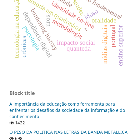
ensino fundamental
história em quadrinhos
tecnologia na educação
surdez
identidade on-line
burdening history
idoso
dependência digital
uros
oralidade
metodologia
psicologia
portugal
mídias digitais
ensino superior
r
crônicas
impacto social
quanteda
Block title
A importância da educação como ferramenta para
enfrentar os desafios da sociedade da informação e do
conhecimento
1422
O PESO DA POLÍTICA NAS LETRAS DA BANDA METALLICA
698