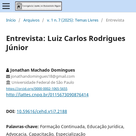
Início
/
Arquivos
/
v. 1 n. 7 (2025): Temas Livres
/
Entrevista
Entrevista: Luiz Carlos Rodrigues
Júnior
Jonathan Machado Domingues
jonathandomingues18@gmail.com
Universidade Federal de São Paulo
https://orcid.org/0000-0002-1065-5655
http://lattes.cnpq.br/0115673090876414
DOI:
10.59616/cehd.v1i7.2188
Palavras-chave:
Formação Continuada, Educação Jurídica,
Advocacia, Capacitação, Especialização