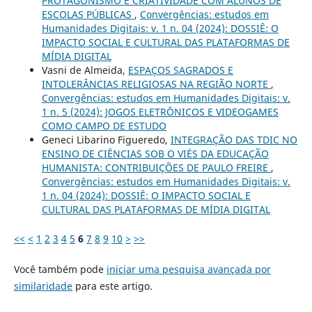
PROTAGONISMO E CRIATIVIDADE COM ALUNOS DE
ESCOLAS PÚBLICAS
,
Convergências: estudos em
Humanidades Digitais: v. 1 n. 04 (2024): DOSSIÊ: O
IMPACTO SOCIAL E CULTURAL DAS PLATAFORMAS DE
MÍDIA DIGITAL
Vasni de Almeida,
ESPAÇOS SAGRADOS E
INTOLERÂNCIAS RELIGIOSAS NA REGIÃO NORTE
,
Convergências: estudos em Humanidades Digitais: v.
1 n. 5 (2024): JOGOS ELETRÔNICOS E VIDEOGAMES
COMO CAMPO DE ESTUDO
Geneci Libarino Figueredo,
INTEGRAÇÃO DAS TDIC NO
ENSINO DE CIÊNCIAS SOB O VIÉS DA EDUCAÇÃO
HUMANISTA: CONTRIBUIÇÕES DE PAULO FREIRE
,
Convergências: estudos em Humanidades Digitais: v.
1 n. 04 (2024): DOSSIÊ: O IMPACTO SOCIAL E
CULTURAL DAS PLATAFORMAS DE MÍDIA DIGITAL
<<
<
1
2
3
4
5
6
7
8
9
10
>
>>
Você também pode
iniciar uma pesquisa avançada por
similaridade
para este artigo.