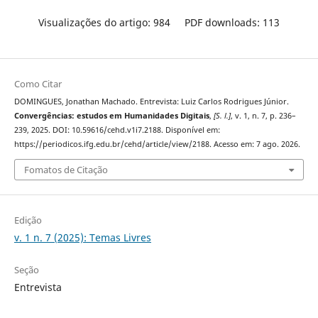
Visualizações do artigo: 984
PDF downloads: 113
Como Citar
DOMINGUES, Jonathan Machado. Entrevista: Luiz Carlos Rodrigues Júnior.
Convergências: estudos em Humanidades Digitais
,
[S. l.]
, v. 1, n. 7, p. 236–
239, 2025. DOI: 10.59616/cehd.v1i7.2188. Disponível em:
https://periodicos.ifg.edu.br/cehd/article/view/2188. Acesso em: 7 ago. 2026.
Fomatos de Citação
Edição
v. 1 n. 7 (2025): Temas Livres
Seção
Entrevista