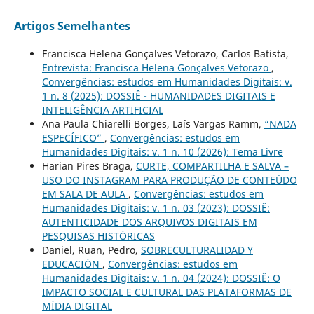
Artigos Semelhantes
Francisca Helena Gonçalves Vetorazo, Carlos Batista,
Entrevista: Francisca Helena Gonçalves Vetorazo
,
Convergências: estudos em Humanidades Digitais: v.
1 n. 8 (2025): DOSSIÊ - HUMANIDADES DIGITAIS E
INTELIGÊNCIA ARTIFICIAL
Ana Paula Chiarelli Borges, Laís Vargas Ramm,
“NADA
ESPECÍFICO”
,
Convergências: estudos em
Humanidades Digitais: v. 1 n. 10 (2026): Tema Livre
Harian Pires Braga,
CURTE, COMPARTILHA E SALVA –
USO DO INSTAGRAM PARA PRODUÇÃO DE CONTEÚDO
EM SALA DE AULA
,
Convergências: estudos em
Humanidades Digitais: v. 1 n. 03 (2023): DOSSIÊ:
AUTENTICIDADE DOS ARQUIVOS DIGITAIS EM
PESQUISAS HISTÓRICAS
Daniel, Ruan, Pedro,
SOBRECULTURALIDAD Y
EDUCACIÓN
,
Convergências: estudos em
Humanidades Digitais: v. 1 n. 04 (2024): DOSSIÊ: O
IMPACTO SOCIAL E CULTURAL DAS PLATAFORMAS DE
MÍDIA DIGITAL