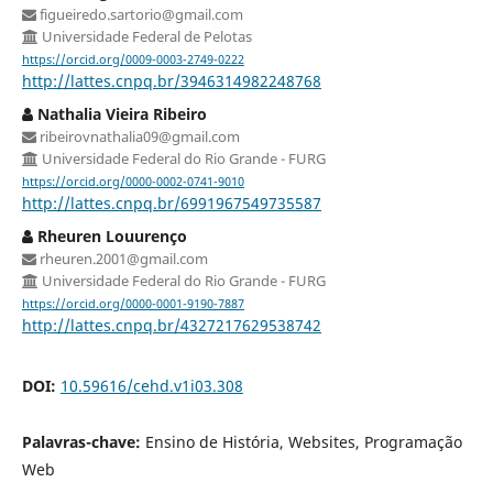
figueiredo.sartorio@gmail.com
Universidade Federal de Pelotas
https://orcid.org/0009-0003-2749-0222
http://lattes.cnpq.br/3946314982248768
Nathalia Vieira Ribeiro
ribeirovnathalia09@gmail.com
Universidade Federal do Rio Grande - FURG
https://orcid.org/0000-0002-0741-9010
http://lattes.cnpq.br/6991967549735587
Rheuren Louurenço
rheuren.2001@gmail.com
Universidade Federal do Rio Grande - FURG
https://orcid.org/0000-0001-9190-7887
http://lattes.cnpq.br/4327217629538742
DOI:
10.59616/cehd.v1i03.308
Palavras-chave:
Ensino de História, Websites, Programação
Web