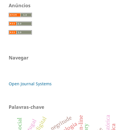
Anúncios
Navegar
Open Journal Systems
Palavras-chave
negritude
portugal
psicologia