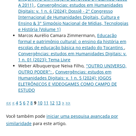
A 2011)
,
Convergências: estudos em Humanidades
Digitais: v. 1 n. 6 (2024): Dossiê - 2° Congresso
Internacional de Humanidades Digitais, Cultura e
Ensino & 3° Simpósio Nacional de Mídias, Tecnologias
e História (Volume 1)
Marcos Aurélio Camara Zimmermann,
Educação
formal e patrimônio cultural: o ensino da história em
escolas de educação básica no estado do Tocantins
,
Convergências: estudos em Humanidades Digitais: v.
1 n. 01 (2023): Tema Livre
Weber Albuquerque Neiva Filho,
“OUTRO UNIVERSO,
OUTRO PODER”:
,
Convergências: estudos em
Humanidades Digitais: v. 1 n. 5 (2024): JOGOS
ELETRÔNICOS E VIDEOGAMES COMO CAMPO DE
ESTUDO
<<
<
4
5
6
7
8
9
10
11
12
13
>
>>
Você também pode
iniciar uma pesquisa avançada por
similaridade
para este artigo.