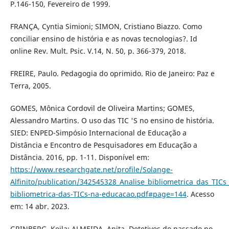
P.146-150, Fevereiro de 1999.
FRANÇA, Cyntia Simioni; SIMON, Cristiano Biazzo. Como
conciliar ensino de história e as novas tecnologias?. Id
online Rev. Mult. Psic. V.14, N. 50, p. 366-379, 2018.
FREIRE, Paulo. Pedagogia do oprimido. Rio de Janeiro: Paz e
Terra, 2005.
GOMES, Mônica Cordovil de Oliveira Martins; GOMES,
Alessandro Martins. O uso das TIC 'S no ensino de história.
SIED: ENPED-Simpósio Internacional de Educação a
Distância e Encontro de Pesquisadores em Educação a
Distância. 2016, pp. 1-11. Disponível em:
https://www.researchgate.net/profile/Solange-
Alfinito/publication/342545328_Analise_bibliometrica_das_TIC
bibliometrica-das-TICs-na-educacao.pdf#page=144
. Acesso
em: 14 abr. 2023.
GRINBERG, Keila; ALMEIDA, Anita. Detetives do passado no