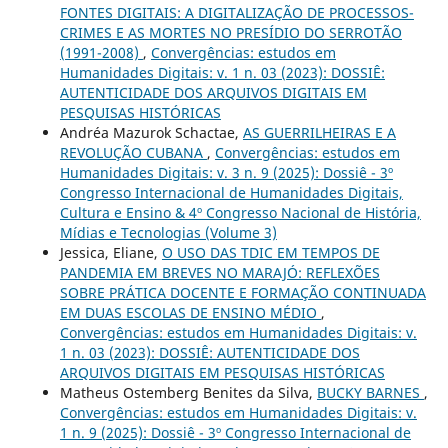
FONTES DIGITAIS: A DIGITALIZAÇÃO DE PROCESSOS-
CRIMES E AS MORTES NO PRESÍDIO DO SERROTÃO
(1991-2008)
,
Convergências: estudos em
Humanidades Digitais: v. 1 n. 03 (2023): DOSSIÊ:
AUTENTICIDADE DOS ARQUIVOS DIGITAIS EM
PESQUISAS HISTÓRICAS
Andréa Mazurok Schactae,
AS GUERRILHEIRAS E A
REVOLUÇÃO CUBANA
,
Convergências: estudos em
Humanidades Digitais: v. 3 n. 9 (2025): Dossiê - 3º
Congresso Internacional de Humanidades Digitais,
Cultura e Ensino & 4º Congresso Nacional de História,
Mídias e Tecnologias (Volume 3)
Jessica, Eliane,
O USO DAS TDIC EM TEMPOS DE
PANDEMIA EM BREVES NO MARAJÓ: REFLEXÕES
SOBRE PRÁTICA DOCENTE E FORMAÇÃO CONTINUADA
EM DUAS ESCOLAS DE ENSINO MÉDIO
,
Convergências: estudos em Humanidades Digitais: v.
1 n. 03 (2023): DOSSIÊ: AUTENTICIDADE DOS
ARQUIVOS DIGITAIS EM PESQUISAS HISTÓRICAS
Matheus Ostemberg Benites da Silva,
BUCKY BARNES
,
Convergências: estudos em Humanidades Digitais: v.
1 n. 9 (2025): Dossiê - 3º Congresso Internacional de