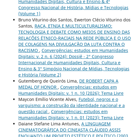
Humanidades Digitais, Cultura e Ensino & 4º
Congresso Nacional de História, Mídias e Tecnologias
(Volume 1)
Bruno Viturino dos Santos, Ewerton Clécio Viturino dos
Santos,
RAÇA, ETNIA E MULTICULTURALISMO:
TECNOLOGIA E DEBATE COMO MEIOS DE ENSINO DAS
RELAÇÕES ÉTNICO-RACIAIS NA REDE PÚBLICA E O USO
DE COLAGENS NA DIVULGAÇÃO DA LUTA CONTRA O
RACISMO
,
Convergências: estudos em Humanidades
Digitais: v. 2 n. 6 (2024): Dossiê - 2° Congresso
Internacional de Humanidades Digitais, Cultura e
Ensino & 3° Simpósio Nacional de Mídias, Tecnologias
e História (Volume 2)
Gutemberg de Queirós Lima,
DE ROBERT CAPA A
MEDAL OF HONOR
,
Convergências: estudos em
Humanidades Digitais: v. 1 n. 10 (2026): Tema Livre
Maycon Emílio Vicente Alves,
Futebol, negros e o
varguismo: a construção da identidade nacional e a
questão racial
,
Convergências: estudos em
Humanidades Digitais: v. 1 n. 01 (2023): Tema Livre
Daiane Stefane Lima Antunes,
A LINGUAGEM
CINEMATOGRÁFICA DO CINEASTA CLÁUDIO ASSIS
ENQUANTO UM PROJETO ESTÉTICO E POLÍTICO (2003