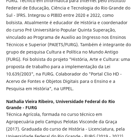
FURG. Técnico em Informática para Internet pelo Instituto
Federal de Educação, Ciência e Tecnologia do Rio Grande do
Sul - IFRS. Integrou o PIBID entre 2020 e 2022, como
bolsista. Atualmente é educador de História e coordenador
do curso Pré Universitário Popular Quinta Superação,
vinculado ao Programa de Auxilio ao Ingresso nos Ensinos
Técnicos e Superior (PAIETS/FURG). Também é integrante do
grupo de pesquisa Cultura e Política no Mundo Antigo
(FURG). Foi bolsista do projeto "História, Arte e Cultura: uma
proposta de trabalho para a implementação da Lei
10.639/2003", na FURG. Colaborador do "Portal Clio HD -
Acervo de Fontes e Objetos Digitais para o Ensino e a
Pesquisa em História", na UFPEL.
Nathalia Vieira Ribeiro,
Universidade Federal do Rio
Grande - FURG
Técnica Agrícola, formada no curso técnico em
Agropecuária pelo Campus Pelotas Visconde da Graça
(2017). Graduada do curso de História - Licenciatura, pela
Universidade Federal do Rio Grande - FURG (2019 - 2022).