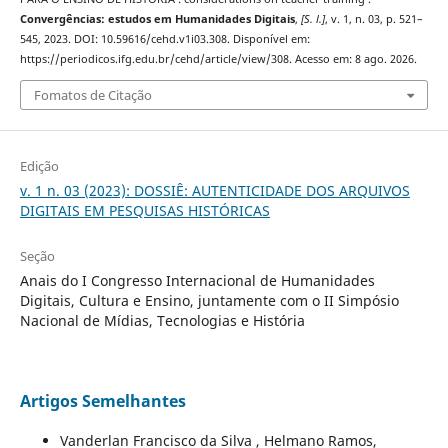
Convergências: estudos em Humanidades Digitais
,
[S. l.]
, v. 1, n. 03, p. 521–
545, 2023. DOI: 10.59616/cehd.v1i03.308. Disponível em:
https://periodicos.ifg.edu.br/cehd/article/view/308. Acesso em: 8 ago. 2026.
Fomatos de Citação
Edição
v. 1 n. 03 (2023): DOSSIÊ: AUTENTICIDADE DOS ARQUIVOS
DIGITAIS EM PESQUISAS HISTÓRICAS
Seção
Anais do I Congresso Internacional de Humanidades
Digitais, Cultura e Ensino, juntamente com o II Simpósio
Nacional de Mídias, Tecnologias e História
Artigos Semelhantes
Vanderlan Francisco da Silva , Helmano Ramos,