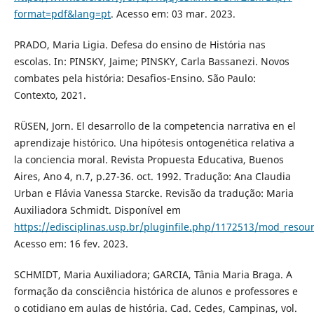
format=pdf&lang=pt
. Acesso em: 03 mar. 2023.
PRADO, Maria Ligia. Defesa do ensino de História nas
escolas. In: PINSKY, Jaime; PINSKY, Carla Bassanezi. Novos
combates pela história: Desafios-Ensino. São Paulo:
Contexto, 2021.
RÜSEN, Jorn. El desarrollo de la competencia narrativa en el
aprendizaje histórico. Una hipótesis ontogenética relativa a
la conciencia moral. Revista Propuesta Educativa, Buenos
Aires, Ano 4, n.7, p.27-36. oct. 1992. Tradução: Ana Claudia
Urban e Flávia Vanessa Starcke. Revisão da tradução: Maria
Auxiliadora Schmidt. Disponível em
https://edisciplinas.usp.br/pluginfile.php/1172513/mod_r
Acesso em: 16 fev. 2023.
SCHMIDT, Maria Auxiliadora; GARCIA, Tânia Maria Braga. A
formação da consciência histórica de alunos e professores e
o cotidiano em aulas de história. Cad. Cedes, Campinas, vol.