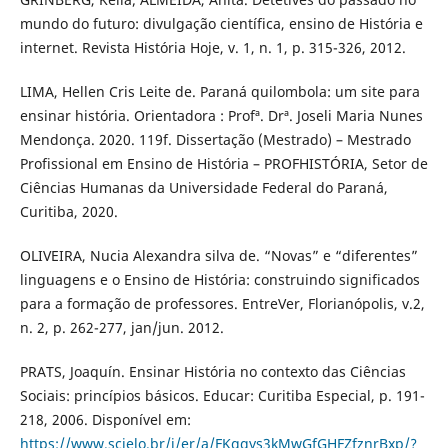
mundo do futuro: divulgação científica, ensino de História e
internet. Revista História Hoje, v. 1, n. 1, p. 315-326, 2012.
LIMA, Hellen Cris Leite de. Paraná quilombola: um site para
ensinar história. Orientadora : Profª. Drª. Joseli Maria Nunes
Mendonça. 2020. 119f. Dissertação (Mestrado) – Mestrado
Profissional em Ensino de História – PROFHISTÓRIA, Setor de
Ciências Humanas da Universidade Federal do Paraná,
Curitiba, 2020.
OLIVEIRA, Nucia Alexandra silva de. “Novas” e “diferentes”
linguagens e o Ensino de História: construindo significados
para a formação de professores. EntreVer, Florianópolis, v.2,
n. 2, p. 262-277, jan/jun. 2012.
PRATS, Joaquín. Ensinar História no contexto das Ciências
Sociais: princípios básicos. Educar: Curitiba Especial, p. 191-
218, 2006. Disponível em:
https://www.scielo.br/j/er/a/FKqqys3kMwGfGHFZfznrBxp/?