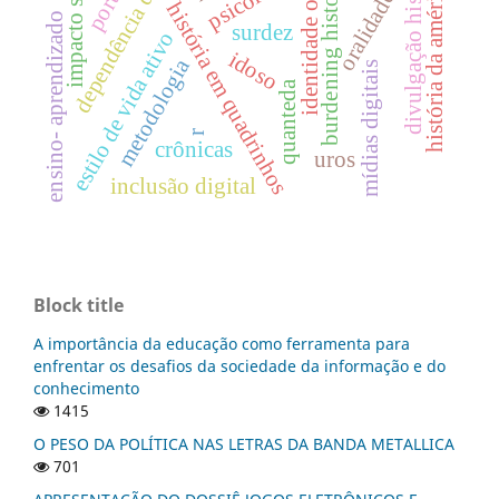
divulgação histórica
identidade on-line
dependência digital
impacto social
história da américa
burdening history
oralidade
história em quadrinhos
ensino- aprendizado
surdez
estilo de vida ativo
idoso
metodologia
mídias digitais
quanteda
r
crônicas
uros
inclusão digital
Block title
A importância da educação como ferramenta para
enfrentar os desafios da sociedade da informação e do
conhecimento
1415
O PESO DA POLÍTICA NAS LETRAS DA BANDA METALLICA
701