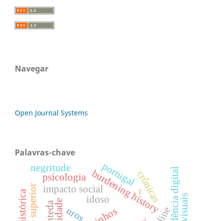
Navegar
Open Journal Systems
Palavras-chave
portugal
negritude
dependência digital
burdening history
crônicas
psicologia
ensino superior
impacto social
r
idoso
oralidade
quanteda
uros