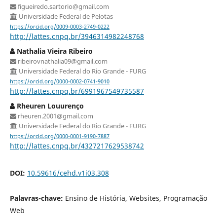
figueiredo.sartorio@gmail.com
Universidade Federal de Pelotas
https://orcid.org/0009-0003-2749-0222
http://lattes.cnpq.br/3946314982248768
Nathalia Vieira Ribeiro
ribeirovnathalia09@gmail.com
Universidade Federal do Rio Grande - FURG
https://orcid.org/0000-0002-0741-9010
http://lattes.cnpq.br/6991967549735587
Rheuren Louurenço
rheuren.2001@gmail.com
Universidade Federal do Rio Grande - FURG
https://orcid.org/0000-0001-9190-7887
http://lattes.cnpq.br/4327217629538742
DOI:
10.59616/cehd.v1i03.308
Palavras-chave:
Ensino de História, Websites, Programação
Web