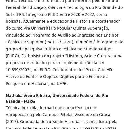
FURG. Técnico em Informática para Internet pelo Instituto
Federal de Educação, Ciência e Tecnologia do Rio Grande do
Sul - IFRS. Integrou o PIBID entre 2020 e 2022, como
bolsista. Atualmente é educador de História e coordenador
do curso Pré Universitário Popular Quinta Superação,
vinculado ao Programa de Auxilio ao Ingresso nos Ensinos
Técnicos e Superior (PAIETS/FURG). Também é integrante do
grupo de pesquisa Cultura e Política no Mundo Antigo
(FURG). Foi bolsista do projeto "História, Arte e Cultura: uma
proposta de trabalho para a implementação da Lei
10.639/2003", na FURG. Colaborador do "Portal Clio HD -
Acervo de Fontes e Objetos Digitais para o Ensino e a
Pesquisa em História", na UFPEL.
Nathalia Vieira Ribeiro,
Universidade Federal do Rio
Grande - FURG
Técnica Agrícola, formada no curso técnico em
Agropecuária pelo Campus Pelotas Visconde da Graça
(2017). Graduada do curso de História - Licenciatura, pela
Universidade Federal do Rio Grande - FURG (2019 - 2022).