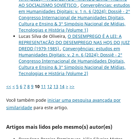
AO SOCIALISMO SOVIÉTICO
,
Convergências: estudos
em Humanidades Digitais: v. 1 n. 6 (2024): Dossiê - 2°
Congresso Internacional de Humanidades Digitais,
Cultura e Ensino & 3° Simpósio Nacional de Mídias,
Tecnologias e História (Volume 1)
Lucas Silva de Oliveira,
O DESEMPREGO É A LEI: A
REPRESENTAÇÃO DO DESEMPREGO NAS HQS DO JUIZ
DREDD (1979-1985)
,
Convergências: estudos em
Humanidades Digitais: v. 2 n. 6 (2024): Dossiê - 2°
Congresso Internacional de Humanidades Digitais,
Cultura e Ensino & 3° Simpósio Nacional de Mídias,
Tecnologias e História (Volume 2)
<<
<
5
6
7
8
9
10
11
12
13
14
>
>>
Você também pode
iniciar uma pesquisa avançada por
similaridade
para este artigo.
Artigos mais lidos pelo mesmo(s) autor(es)