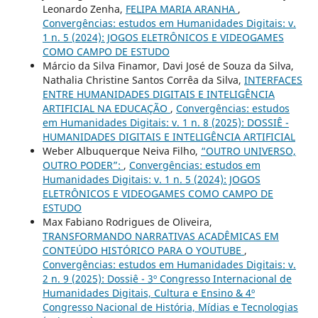
Leonardo Zenha,
FELIPA MARIA ARANHA
,
Convergências: estudos em Humanidades Digitais: v.
1 n. 5 (2024): JOGOS ELETRÔNICOS E VIDEOGAMES
COMO CAMPO DE ESTUDO
Márcio da Silva Finamor, Davi José de Souza da Silva,
Nathalia Christine Santos Corrêa da Silva,
INTERFACES
ENTRE HUMANIDADES DIGITAIS E INTELIGÊNCIA
ARTIFICIAL NA EDUCAÇÃO
,
Convergências: estudos
em Humanidades Digitais: v. 1 n. 8 (2025): DOSSIÊ -
HUMANIDADES DIGITAIS E INTELIGÊNCIA ARTIFICIAL
Weber Albuquerque Neiva Filho,
“OUTRO UNIVERSO,
OUTRO PODER”:
,
Convergências: estudos em
Humanidades Digitais: v. 1 n. 5 (2024): JOGOS
ELETRÔNICOS E VIDEOGAMES COMO CAMPO DE
ESTUDO
Max Fabiano Rodrigues de Oliveira,
TRANSFORMANDO NARRATIVAS ACADÊMICAS EM
CONTEÚDO HISTÓRICO PARA O YOUTUBE
,
Convergências: estudos em Humanidades Digitais: v.
2 n. 9 (2025): Dossiê - 3º Congresso Internacional de
Humanidades Digitais, Cultura e Ensino & 4º
Congresso Nacional de História, Mídias e Tecnologias