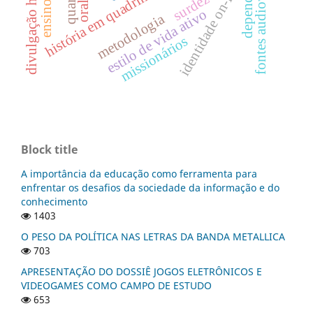
divulgação histórica
fontes audiovisuais
identidade on-line
história em quadrinhos
surdez
estilo de vida ativo
metodologia
missionários
Block title
A importância da educação como ferramenta para
enfrentar os desafios da sociedade da informação e do
conhecimento
1403
O PESO DA POLÍTICA NAS LETRAS DA BANDA METALLICA
703
APRESENTAÇÃO DO DOSSIÊ JOGOS ELETRÔNICOS E
VIDEOGAMES COMO CAMPO DE ESTUDO
653