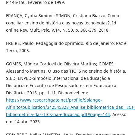
P.146-150, Fevereiro de 1999.
FRANÇA, Cyntia Simioni; SIMON, Cristiano Biazzo. Como
conciliar ensino de história e as novas tecnologias?. Id
online Rev. Mult. Psic. V.14, N. 50, p. 366-379, 2018.
FREIRE, Paulo. Pedagogia do oprimido. Rio de Janeiro: Paz e
Terra, 2005.
GOMES, Mônica Cordovil de Oliveira Martins; GOMES,
Alessandro Martins. O uso das TIC 'S no ensino de história.
SIED: ENPED-Simpósio Internacional de Educação a
Distância e Encontro de Pesquisadores em Educação a
Distância. 2016, pp. 1-11. Disponível em:
https://www.researchgate.net/profile/Solange-
Alfinito/publication/342545328_Analise_bibliometrica_das_TIC
bibliometrica-das-TICs-na-educacao.pdf#page=144
. Acesso
em: 14 abr. 2023.
GRINBERG, Keila; ALMEIDA, Anita. Detetives do passado no