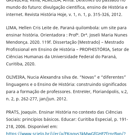
mundo do futuro: divulgação científica, ensino de História e
internet. Revista História Hoje, v. 1, n. 1, p. 315-326, 2012.
LIMA, Hellen Cris Leite de. Paraná quilombola: um site para
ensinar história. Orientadora : Profª. Drª. Joseli Maria Nunes
Mendonça. 2020. 119f. Dissertação (Mestrado) – Mestrado
Profissional em Ensino de História – PROFHISTÓRIA, Setor de
Ciências Humanas da Universidade Federal do Paraná,
Curitiba, 2020.
OLIVEIRA, Nucia Alexandra silva de. “Novas” e “diferentes”
linguagens e o Ensino de História: construindo significados
para a formação de professores. EntreVer, Florianópolis, v.2,
n. 2, p. 262-277, jan/jun. 2012.
PRATS, Joaquín. Ensinar História no contexto das Ciências
Sociais: princípios básicos. Educar: Curitiba Especial, p. 191-
218, 2006. Disponível em:
https://www.scielo.br/j/er/a/FKqqys3kMwGfGHFZfznrBxp/?