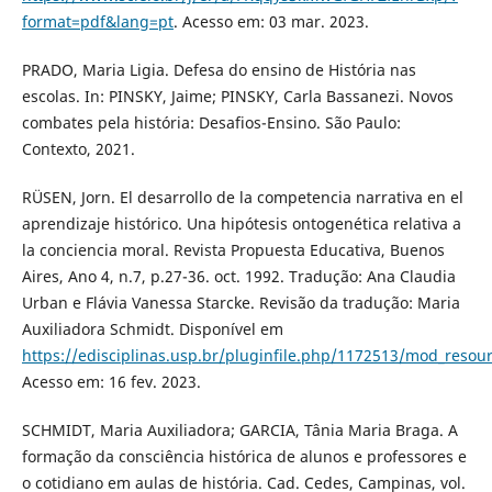
format=pdf&lang=pt
. Acesso em: 03 mar. 2023.
PRADO, Maria Ligia. Defesa do ensino de História nas
escolas. In: PINSKY, Jaime; PINSKY, Carla Bassanezi. Novos
combates pela história: Desafios-Ensino. São Paulo:
Contexto, 2021.
RÜSEN, Jorn. El desarrollo de la competencia narrativa en el
aprendizaje histórico. Una hipótesis ontogenética relativa a
la conciencia moral. Revista Propuesta Educativa, Buenos
Aires, Ano 4, n.7, p.27-36. oct. 1992. Tradução: Ana Claudia
Urban e Flávia Vanessa Starcke. Revisão da tradução: Maria
Auxiliadora Schmidt. Disponível em
https://edisciplinas.usp.br/pluginfile.php/1172513/mod_r
Acesso em: 16 fev. 2023.
SCHMIDT, Maria Auxiliadora; GARCIA, Tânia Maria Braga. A
formação da consciência histórica de alunos e professores e
o cotidiano em aulas de história. Cad. Cedes, Campinas, vol.