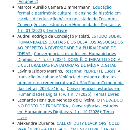
(Volume 2)
Marcos Aurélio Camara Zimmermann,
Educação
formal e patrimônio cultural: o ensino da história em
escolas de educação básica no estado do Tocantins
,
Convergências: estudos em Humanidades Digitais: v.
1 n. 01 (2023): Tema Livre
Audrei Rodrigo da Conceição Pizolati,
ESTUDO SOBRE
HUMANIDADES DIGITAIS E OS DESAFIOS ASSOCIADOS
AO RESPEITO À DIVERSIDADE E À PLURALIDADE DE
IDEIAS
,
Convergências: estudos em Humanidades
Digitais: v. 1 n. 04 (2024): DOSSIÊ: O IMPACTO SOCIAL
E CULTURAL DAS PLATAFORMAS DE MÍDIA DIGITAL
Lavínia Izidoro Martins,
Resenha: PEDRETTI, Lucas. A
transição inacabada: Violência de estado e direitos
humanos na redemocratização. São Paulo: Companhia
das Letras, 2024. 316 p.
,
Convergências: estudos em
Humanidades Digitais: v. 1 n. 7 (2025): Temas Livres
Leonardo Henrique Mendes de Oliveira,
O INDIVÍDUO
NO POSTO DE FRONTEIRA
,
Convergências: estudos
em Humanidades Digitais: v. 1 n. 10 (2026): Tema
Livre
Alexandre Durante,
CALL OF DUTY BLACK OPS: COLD
WAR (2020) – A DEFESA DO “MUNDO LIVRE” FRENTE