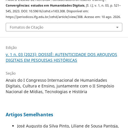
Convergências: estudos em Humanidades Digitais
,
[S. l.]
, v. 1, n. 03, p. 521–
545, 2023. DOI: 10.59616/cehd.v1i03.308. Disponível em:
https://periodicos.ifg.edu.br/cehd/article/view/308. Acesso em: 10 ago. 2026.
Fomatos de Citação
Edição
v. 1 n. 03 (2023): DOSSIÊ: AUTENTICIDADE DOS ARQUIVOS
DIGITAIS EM PESQUISAS HISTÓRICAS
Seção
Anais do I Congresso Internacional de Humanidades
Digitais, Cultura e Ensino, juntamente com o II Simpósio
Nacional de Mídias, Tecnologias e História
Artigos Semelhantes
José Augusto da Silva Pinto, Liliane de Sousa Pantoja,