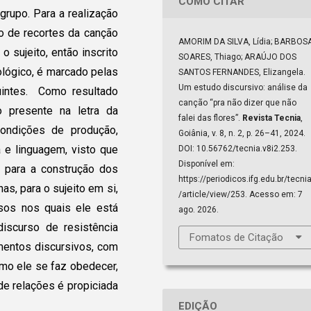
COMO CITAR
grupo. Para a realização
do de recortes da canção
AMORIM DA SILVA, Lídia; BARBOS
 sujeito, então inscrito
SOARES, Thiago; ARAÚJO DOS
ológico, é marcado pelas
SANTOS FERNANDES, Elizangela.
Um estudo discursivo: análise da
uintes. Como resultado
canção “pra não dizer que não
o presente na letra da
falei das flores”.
Revista Tecnia
,
condições de produção,
Goiânia, v. 8, n. 2, p. 26–41, 2024.
a e linguagem, visto que
DOI: 10.56762/tecnia.v8i2.253.
Disponível em:
 para a construção dos
https://periodicos.ifg.edu.br/tecni
s, para o sujeito em si,
/article/view/253. Acesso em: 7
sos nos quais ele está
ago. 2026.
 discurso de resistência
Fomatos de Citação
amentos discursivos, com
mo ele se faz obedecer,
e relações é propiciada
EDIÇÃO