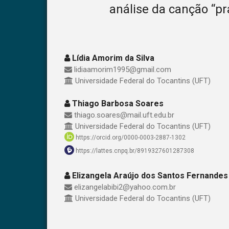
análise da canção “pra
Lídia Amorim da Silva
lidiaamorim1995@gmail.com
Universidade Federal do Tocantins (UFT)
Thiago Barbosa Soares
thiago.soares@mail.uft.edu.br
Universidade Federal do Tocantins (UFT)
https://orcid.org/0000-0003-2887-1302
https://lattes.cnpq.br/8919327601287308
Elizangela Araújo dos Santos Fernandes
elizangelabibi2@yahoo.com.br
Universidade Federal do Tocantins (UFT)