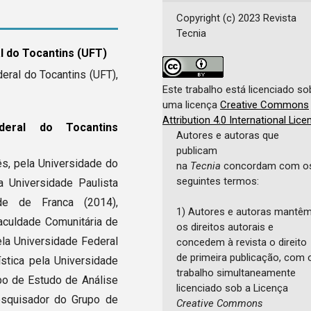
Copyright (c) 2023 Revista
Tecnia
l do Tocantins (UFT)
eral do Tocantins (UFT),
Este trabalho está licenciado so
uma licença
Creative Commons
Attribution 4.0 International Lice
ederal do Tocantins
Autores e autoras que
publicam
s, pela Universidade do
na
Tecnia
concordam com o
seguintes termos:
a Universidade Paulista
de de Franca (2014),
1) Autores e autoras mantê
aculdade Comunitária de
os direitos autorais e
la Universidade Federal
concedem à revista o direito
de primeira publicação, com 
stica pela Universidade
trabalho simultaneamente
upo de Estudo de Análise
licenciado sob a Licença
squisador do Grupo de
Creative Commons