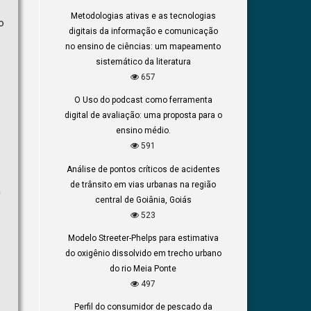
Metodologias ativas e as tecnologias
o
digitais da informação e comunicação
no ensino de ciências: um mapeamento
sistemático da literatura
657
O Uso do podcast como ferramenta
digital de avaliação: uma proposta para o
ensino médio.
591
Análise de pontos críticos de acidentes
de trânsito em vias urbanas na região
m
central de Goiânia, Goiás
523
Modelo Streeter-Phelps para estimativa
do oxigênio dissolvido em trecho urbano
do rio Meia Ponte
497
Perfil do consumidor de pescado da