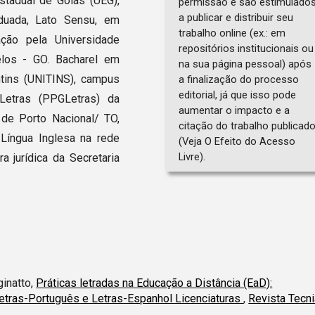
stadual de Goiás (UEG),
permissão e são estimulado
a publicar e distribuir seu
uada, Lato Sensu, em
trabalho online (ex.: em
ação pela Universidade
repositórios institucionais ou
los - GO. Bacharel em
na sua página pessoal) após
ntins (UNITINS), campus
a finalização do processo
editorial, já que isso pode
Letras (PPGLetras) da
aumentar o impacto e a
 de Porto Nacional/ TO,
citação do trabalho publicad
 Língua Inglesa na rede
(Veja O Efeito do Acesso
Livre).
 jurídica da Secretaria
ginatto,
Práticas letradas na Educação a Distância (EaD):
etras-Português e Letras-Espanhol Licenciaturas
,
Revista Tecni