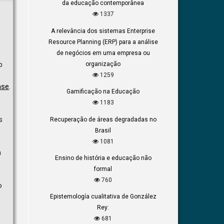
da educação contemporânea
1337
A relevância dos sistemas Enterprise
Resource Planning (ERP) para a análise
de negócios em uma empresa ou
b
organização
1259
nse
.
Gamificação na Educação
1183
s
Recuperação de áreas degradadas no
Brasil
1081
m
Ensino de história e educação não
formal
760
o
Epistemología cualitativa de González
Rey:
681