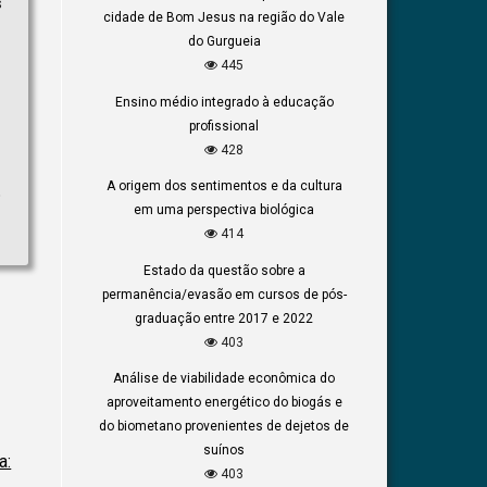
s
cidade de Bom Jesus na região do Vale
do Gurgueia
445
Ensino médio integrado à educação
profissional
428
A origem dos sentimentos e da cultura
o
em uma perspectiva biológica
414
Estado da questão sobre a
permanência/evasão em cursos de pós-
graduação entre 2017 e 2022
403
Análise de viabilidade econômica do
aproveitamento energético do biogás e
do biometano provenientes de dejetos de
suínos
a:
403