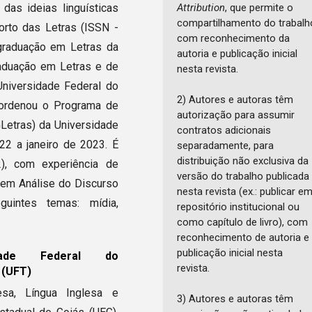
das ideias linguísticas
Attribution
, que permite o
compartilhamento do trabalh
orto das Letras (ISSN -
com reconhecimento da
graduação em Letras da
autoria e publicação inicial
aduação em Letras e de
nesta revista.
Universidade Federal do
2) Autores e autoras têm
oordenou o Programa de
autorização para assumir
Letras) da Universidade
contratos adicionais
22 a janeiro de 2023. É
separadamente, para
distribuição não exclusiva da
), com experiência de
versão do trabalho publicada
 em Análise do Discurso
nesta revista (ex.: publicar e
guintes temas: mídia,
repositório institucional ou
como capítulo de livro), com
reconhecimento de autoria e
publicação inicial nesta
idade Federal do
revista.
 (UFT)
esa, Língua Inglesa e
3) Autores e autoras têm