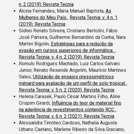
n. 2 (2019): Revista Tecnia
Alcina Fernandes, Maria Manuel Baptista,
As
Mulheres do Meu País
,
Revista Tecnia: v. 4 n. 1
(2019): Revista Tecnia
Sidnei Renato Silveira, Cristiano Bertolini, Fábio
José Parreira, Guilherme Bernardino da Cunha, Nara
Martini Bigolin,
Estratégias para a redução da
evasão em cursos superiores de informática:
,
Revista Tecnia: v. 4 n. 2 (2019): Revista Tecnia
Romulo Rodrigues Machado, Luiz Carlos Galvani
Junior, Renato Resende Angelim, Maurício Martines
Sales,
Utilização de ensaios pressiométricos
ménard para avaliação de um perfil de solo tropical
,
Revista Tecnia: v. 5 n. 2 (2020): Revista Tecnia
Helena Carasek, Paulo César Martins Filho, Aline
Crispim Girardi,
Influência do teor de material fino
na aderência de revestimentos contendo RCC
,
Revista Tecnia: v. 6 n. 2 (2021): Revista Tecnia
Alessandra Timóteo Cardoso, Nathalia Augusta
Urbano Caetano, Marlene Ribeiro da Silva Graciano,