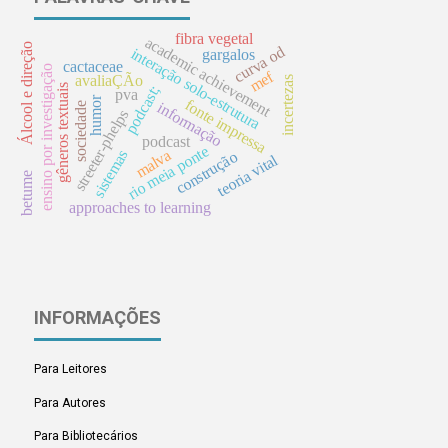
fibra vegetal
academic achievement
Álcool e direção
curva od
interação solo-estrutura
gargalos
cactaceae
ensino por investigação
mef
avaliaÇÃo
incertezas
gêneros textuais
podcast;
pva
humor
fonte impressa
informação
sociedade
streeter-phelps
podcast
rio meia ponte
malva
sistemas
construção
teoria vital
betume
approaches to learning
INFORMAÇÕES
Para Leitores
Para Autores
Para Bibliotecários