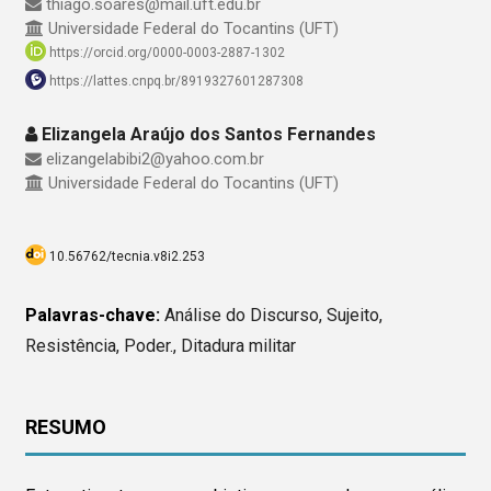
thiago.soares@mail.uft.edu.br
Universidade Federal do Tocantins (UFT)
https://orcid.org/0000-0003-2887-1302
https://lattes.cnpq.br/8919327601287308
Elizangela Araújo dos Santos Fernandes
elizangelabibi2@yahoo.com.br
Universidade Federal do Tocantins (UFT)
10.56762/tecnia.v8i2.253
Palavras-chave:
Análise do Discurso, Sujeito,
Resistência, Poder., Ditadura militar
RESUMO