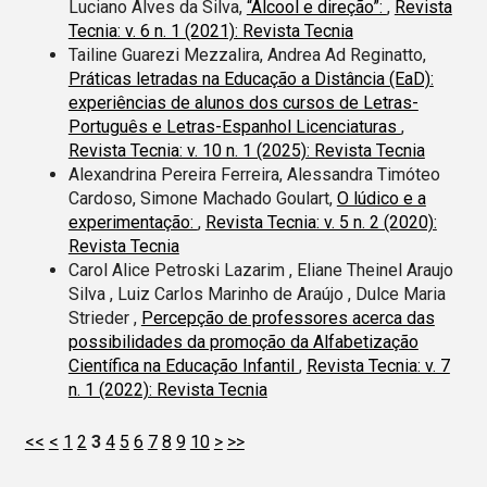
Luciano Alves da Silva,
“Álcool e direção”:
,
Revista
Tecnia: v. 6 n. 1 (2021): Revista Tecnia
Tailine Guarezi Mezzalira, Andrea Ad Reginatto,
Práticas letradas na Educação a Distância (EaD):
experiências de alunos dos cursos de Letras-
Português e Letras-Espanhol Licenciaturas
,
Revista Tecnia: v. 10 n. 1 (2025): Revista Tecnia
Alexandrina Pereira Ferreira, Alessandra Timóteo
Cardoso, Simone Machado Goulart,
O lúdico e a
experimentação:
,
Revista Tecnia: v. 5 n. 2 (2020):
Revista Tecnia
Carol Alice Petroski Lazarim , Eliane Theinel Araujo
Silva , Luiz Carlos Marinho de Araújo , Dulce Maria
Strieder ,
Percepção de professores acerca das
possibilidades da promoção da Alfabetização
Científica na Educação Infantil
,
Revista Tecnia: v. 7
n. 1 (2022): Revista Tecnia
<<
<
1
2
3
4
5
6
7
8
9
10
>
>>