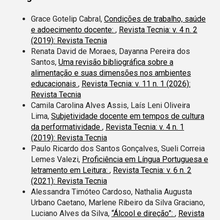
Grace Gotelip Cabral,
Condições de trabalho, saúde
e adoecimento docente:
,
Revista Tecnia: v. 4 n. 2
(2019): Revista Tecnia
Renata David de Moraes, Dayanna Pereira dos
Santos,
Uma revisão bibliográfica sobre a
alimentação e suas dimensões nos ambientes
educacionais
,
Revista Tecnia: v. 11 n. 1 (2026):
Revista Tecnia
Camila Carolina Alves Assis, Laís Leni Oliveira
Lima,
Subjetividade docente em tempos de cultura
da performatividade
,
Revista Tecnia: v. 4 n. 1
(2019): Revista Tecnia
Paulo Ricardo dos Santos Gonçalves, Sueli Correia
Lemes Valezi,
Proficiência em Língua Portuguesa e
letramento em Leitura:
,
Revista Tecnia: v. 6 n. 2
(2021): Revista Tecnia
Alessandra Timóteo Cardoso, Nathalia Augusta
Urbano Caetano, Marlene Ribeiro da Silva Graciano,
Luciano Alves da Silva,
“Álcool e direção”:
,
Revista