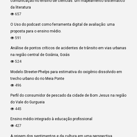
comunicação no ensino de ciências: um mapeamento sistemático
da literatura
657
O Uso do podcast como ferramenta digital de avaliação: uma
proposta para o ensino médio.
591
Análise de pontos críticos de acidentes de trânsito em vias urbanas
na região central de Goiânia, Goiás
524
Modelo Streeter-Phelps para estimativa do oxigênio dissolvido em
trecho urbano do rio Meia Ponte
496
Perfil do consumidor de pescado da cidade de Bom Jesus na região
do Vale do Gurgueia
445
Ensino médio integrado à educação profissional
427
A origem dos sentimentos e da cultura em uma perspectiva