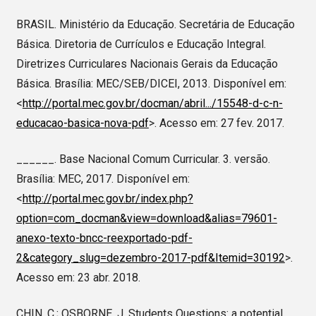
BRASIL. Ministério da Educação. Secretária de Educação
Básica. Diretoria de Currículos e Educação Integral.
Diretrizes Curriculares Nacionais Gerais da Educação
Básica. Brasília: MEC/SEB/DICEI, 2013. Disponível em:
<
http://portal.mec.gov.br/docman/abril.../15548-d-c-n-
educacao-basica-nova-pdf
>. Acesso em: 27 fev. 2017.
______. Base Nacional Comum Curricular. 3. versão.
Brasília: MEC, 2017. Disponível em:
<
http://portal.mec.gov.br/index.php?
option=com_docman&view=download&alias=79601-
anexo-texto-bncc-reexportado-pdf-
2&category_slug=dezembro-2017-pdf&Itemid=30192
>.
Acesso em: 23 abr. 2018.
CHIN, C.; OSBORNE, J. Students Questions: a potential