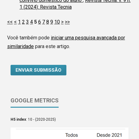
convívio doméstico do aluno
,
Revista Tecnia: v. 9 n.
1 (2024): Revista Tecnia
<<
<
1
2
3
4
5
6
7
8
9
10
>
>>
Você também pode
iniciar uma pesquisa avançada por
similaridade
para este artigo.
ENVIAR SUBMISSÃO
GOOGLE METRICS
H5 index
: 10 - (2020-2025)