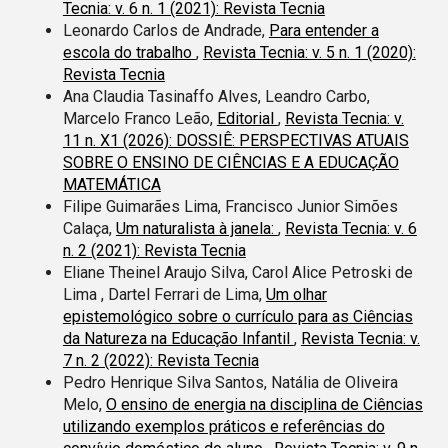
Tecnia: v. 6 n. 1 (2021): Revista Tecnia
Leonardo Carlos de Andrade,
Para entender a
escola do trabalho
,
Revista Tecnia: v. 5 n. 1 (2020):
Revista Tecnia
Ana Claudia Tasinaffo Alves, Leandro Carbo,
Marcelo Franco Leão,
Editorial
,
Revista Tecnia: v.
11 n. X1 (2026): DOSSIÊ: PERSPECTIVAS ATUAIS
SOBRE O ENSINO DE CIÊNCIAS E A EDUCAÇÃO
MATEMÁTICA
Filipe Guimarães Lima, Francisco Junior Simões
Calaça,
Um naturalista à janela:
,
Revista Tecnia: v. 6
n. 2 (2021): Revista Tecnia
Eliane Theinel Araujo Silva, Carol Alice Petroski de
Lima , Dartel Ferrari de Lima,
Um olhar
epistemológico sobre o currículo para as Ciências
da Natureza na Educação Infantil
,
Revista Tecnia: v.
7 n. 2 (2022): Revista Tecnia
Pedro Henrique Silva Santos, Natália de Oliveira
Melo,
O ensino de energia na disciplina de Ciências
utilizando exemplos práticos e referências do