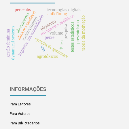
percentis
tecnologias digitais
alimento saudável
aufklärung
absenteísmo
pavimentos asfálticos
logística. intermodalidade
teoria da motivação
esclarecimento
pigmento
presenteísmo
testes estatísticos
pesquisa
dynamical systems
gestão feminina
volume
peixe
symplectic geometry
Ética
aaa
agrotóxicos
INFORMAÇÕES
Para Leitores
Para Autores
Para Bibliotecários