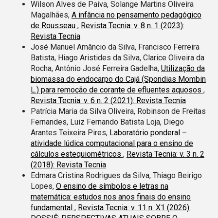
Wilson Alves de Paiva, Solange Martins Oliveira
Magalhães,
A infância no pensamento pedagógico
de Rousseau
,
Revista Tecnia: v. 8 n. 1 (2023):
Revista Tecnia
José Manuel Amâncio da Silva, Francisco Ferreira
Batista, Hiago Aristides da Silva, Clarice Oliveira da
Rocha, Antônio José Ferreira Gadelha,
Utilização da
biomassa do endocarpo do Cajá (Spondias Mombin
L.) para remoção de corante de efluentes aquosos
,
Revista Tecnia: v. 6 n. 2 (2021): Revista Tecnia
Patrícia Maria da Silva Oliveira, Robinson de Freitas
Fernandes, Luiz Fernando Batista Loja, Diego
Arantes Teixeira Pires,
Laboratório ponderal –
atividade lúdica computacional para o ensino de
cálculos estequiométricos
,
Revista Tecnia: v. 3 n. 2
(2018): Revista Tecnia
Edmara Cristina Rodrigues da Silva, Thiago Beirigo
Lopes,
O ensino de símbolos e letras na
matemática: estudos nos anos finais do ensino
fundamental
,
Revista Tecnia: v. 11 n. X1 (2026):