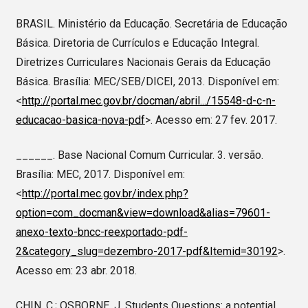
BRASIL. Ministério da Educação. Secretária de Educação
Básica. Diretoria de Currículos e Educação Integral.
Diretrizes Curriculares Nacionais Gerais da Educação
Básica. Brasília: MEC/SEB/DICEI, 2013. Disponível em:
<
http://portal.mec.gov.br/docman/abril.../15548-d-c-n-
educacao-basica-nova-pdf
>. Acesso em: 27 fev. 2017.
______. Base Nacional Comum Curricular. 3. versão.
Brasília: MEC, 2017. Disponível em:
<
http://portal.mec.gov.br/index.php?
option=com_docman&view=download&alias=79601-
anexo-texto-bncc-reexportado-pdf-
2&category_slug=dezembro-2017-pdf&Itemid=30192
>.
Acesso em: 23 abr. 2018.
CHIN, C.; OSBORNE, J. Students Questions: a potential