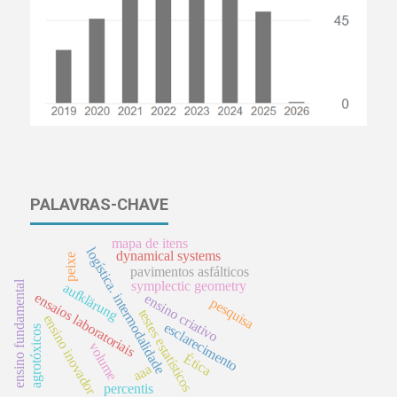
PALAVRAS-CHAVE
mapa de itens
logística. intermodalidade
dynamical systems
peixe
pavimentos asfálticos
ensino fundamental
symplectic geometry
aufklärung
ensaios laboratoriais
ensino criativo
pesquisa
testes estatísticos
ensino inovador
esclarecimento
agrotóxicos
volume
Ética
aaa
percentis