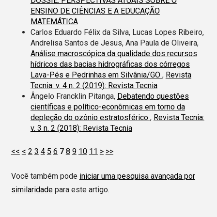
DOSSIÊ: PERSPECTIVAS ATUAIS SOBRE O
ENSINO DE CIÊNCIAS E A EDUCAÇÃO
MATEMÁTICA
Carlos Eduardo Félix da Silva, Lucas Lopes Ribeiro,
Andrelisa Santos de Jesus, Ana Paula de Oliveira,
Análise macroscópica da qualidade dos recursos
hídricos das bacias hidrográficas dos córregos
Lava-Pés e Pedrinhas em Silvânia/GO
,
Revista
Tecnia: v. 4 n. 2 (2019): Revista Tecnia
Ângelo Francklin Pitanga,
Debatendo questões
científicas e político-econômicas em torno da
depleção do ozônio estratosférico
,
Revista Tecnia:
v. 3 n. 2 (2018): Revista Tecnia
<<
<
2
3
4
5
6
7
8
9
10
11
>
>>
Você também pode
iniciar uma pesquisa avançada por
similaridade
para este artigo.