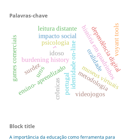
Palavras-chave
voyant tools
história em quadrinhos
dependência digital
leitura distante
impacto social
games comerciais
psicologia
identidade on-line
r
oralidade
idoso
burdening history
surdez
ensino- aprendizado
museus virtuais
uros
metodologia
portugal
crônicas
videojogos
Block title
A importância da educação como ferramenta para