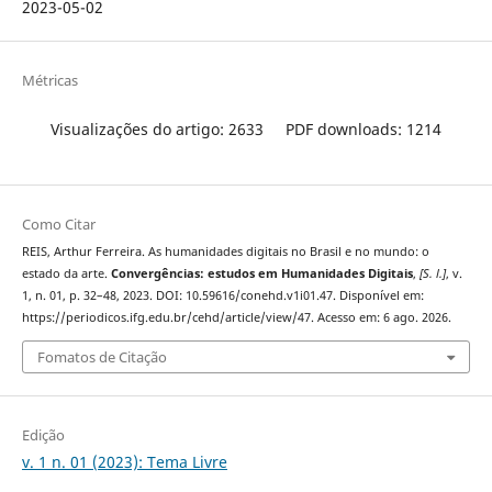
2023-05-02
Métricas
Visualizações do artigo: 2633
PDF downloads: 1214
Como Citar
REIS, Arthur Ferreira. As humanidades digitais no Brasil e no mundo: o
estado da arte.
Convergências: estudos em Humanidades Digitais
,
[S. l.]
, v.
1, n. 01, p. 32–48, 2023. DOI: 10.59616/conehd.v1i01.47. Disponível em:
https://periodicos.ifg.edu.br/cehd/article/view/47. Acesso em: 6 ago. 2026.
Fomatos de Citação
Edição
v. 1 n. 01 (2023): Tema Livre