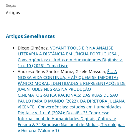
Seção
Artigos
Artigos Semelhantes
Diego Giménez,
VOYANT TOOLS E R NA ANÁLISE
LITERÁRIA À DISTÂNCIA EM LÍNGUA PORTUGUESA
,
Convergências: estudos em Humanidades Digitais: v.
1 n. 10 (2026): Tema Livre
Andresa Reus Santos Muniz, Gisele Massola,
É... A
NOSSA VIDA CONTINUA, E AÍ? QUEM SE IMPORTA?
PÂNICO MORAL, IDENTIDADES E REPRESENTAÇÕES DE
JUVENTUDES NEGRAS NA PRODUÇÃO
CINEMATOGRÁFICA RACIONAIS: DAS RUAS DE SÃO
PAULO PARA O MUNDO (2022), DA DIRETORA JULIANA
VICENTE
,
Convergências: estudos em Humanidades
Digitais: v. 1 n. 6 (2024): Dossiê - 2° Congresso
Internacional de Humanidades Digitais, Cultura e
Ensino & 3° Simpósio Nacional de Mídias, Tecnologias
e História (Volume 1)