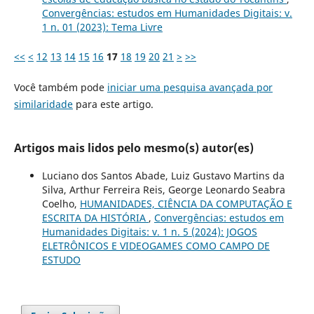
Convergências: estudos em Humanidades Digitais: v.
1 n. 01 (2023): Tema Livre
<<
<
12
13
14
15
16
17
18
19
20
21
>
>>
Você também pode
iniciar uma pesquisa avançada por
similaridade
para este artigo.
Artigos mais lidos pelo mesmo(s) autor(es)
Luciano dos Santos Abade, Luiz Gustavo Martins da
Silva, Arthur Ferreira Reis, George Leonardo Seabra
Coelho,
HUMANIDADES, CIÊNCIA DA COMPUTAÇÃO E
ESCRITA DA HISTÓRIA
,
Convergências: estudos em
Humanidades Digitais: v. 1 n. 5 (2024): JOGOS
ELETRÔNICOS E VIDEOGAMES COMO CAMPO DE
ESTUDO