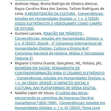
Andreas Hepp, Breno Rodrigo de Oliveira Alencar,
Rayza Carolina Rosa dos Santos, Tailson Rodrigues de
Lima,
A MIDIATIZAÇÃO DA CULTURA
,
Convergências:
estudos em Humanidades Digitais: v. 1 n. 5 (2024):
JOGOS ELETRÔNICOS E VIDEOGAMES COMO CAMPO
DE ESTUDO
Gustavo Lassala,
PIXAÇÃO EM TRÂNSITO
,
Convergências: estudos em Humanidades Digitais: v.
2 n. 9 (2025): Dossiê - 3º Congresso Internacional de
Humanidades Digitais, Cultura e Ensino & 4º
Congresso Nacional de História, Mídias e Tecnologias
(Volume 2)
Regiane Cristina Duarte, Gonçalves, ML, Feitosa, JAS,
BIOMÍDIA EM SAÚDE: FERRAMENTA DE
CONTRAINFORMAÇÃO PARA O CIGARRO ELETRÔNICO
,
Convergências: estudos em Humanidades Digitais: v.
1 n. 04 (2024): DOSSIÊ: O IMPACTO SOCIAL E
CULTURAL DAS PLATAFORMAS DE MÍDIA DIGITAL
Natália Lopes de Souza,
O cultivo das letras:
percorrendo os caminhos da imprensa literária
maranhense (1820-1900)
,
Convergências: estudos em
Humanidades Digitais: v. 1 n. 01 (2023): Tema Livre