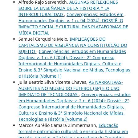
Alfredo Rajo Serventich,
ALGUNAS REFLEXIONES
SOBRE LA ENSEÑANZA DE LA HISTORIA Y LA
INTERCULTURALIDAD
,
Convergências: estudos em
Humanidades Digitais: v. 1 n. 04 (2024): DOSSIÊ: O
IMPACTO SOCIAL E CULTURAL DAS PLATAFORMAS DE
MÍDIA DIGITAL
Samuel Cerqueira Melo,
IMPLICAÇÕES DO
CAPITALISMO DE VIGILÂNCIA NA CONSTITUIÇÃO DO
SUJEITO
,
Convergências: estudos em Humanidades
Digitais: v. 1 n. 6 (2024): Dossiê - 2° Congresso
Internacional de Humanidades Digitais, Cultura e
Ensino & 3° Simpósio Nacional de Mídias, Tecnologias
e História (Volume 1)
Julia Beatriz Silva Vicente Chaves,
AS NARRATIVAS-
AUSENTES NO MUSEU DO FUTEBOL (SP) E O USO
IMEDIATO DE TECNOLOGIAS
,
Convergências: estudos
em Humanidades Digitais: v. 2 n. 6 (2024): Dossiê - 2°
Congresso Internacional de Humanidades Digitais,
Cultura e Ensino & 3° Simpósio Nacional de Mídias,
Tecnologias e História (Volume 2)
Marcos Aurélio Camara Zimmermann,
Educação
formal e patrimônio cultural: o ensino da história em
escolas de educação básica no estado do Tocantins
,