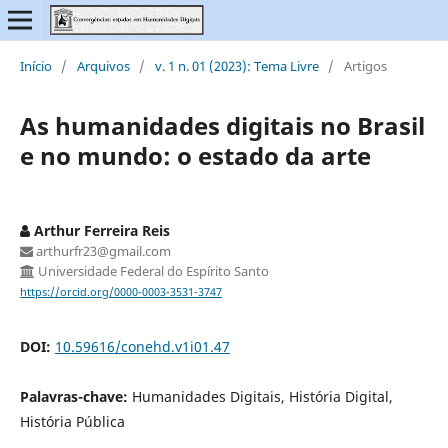
Início
/
Arquivos
/
v. 1 n. 01 (2023): Tema Livre
/
Artigos
As humanidades digitais no Brasil
e no mundo: o estado da arte
Arthur Ferreira Reis
arthurfr23@gmail.com
Universidade Federal do Espírito Santo
https://orcid.org/0000-0003-3531-3747
DOI:
10.59616/conehd.v1i01.47
Palavras-chave:
Humanidades Digitais, História Digital,
História Pública